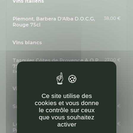
Vins italiens
Piemont, Barbera D’Alba D.O.C.G,
38,00 €
Rouge 75cl
Vins blancs
Tasquier Côtes de Provence A.O.P
27,00 €
75cl
Existe en 50cl : 24.00€
Vins rosés
Ce site utilise des
cookies et vous donne
Sancerre A.O.P Val de Loire 75cl
43,00 €
le contrôle sur ceux
que vous souhaitez
activer
Le «M» de Minuty Côtes de
39,00 €
Provence A.O.P 75cl