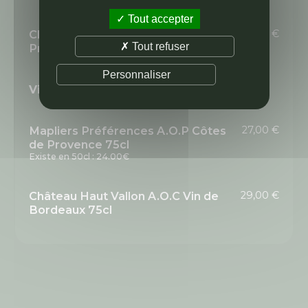
Tout accepter
Château Mentone Côtes de
30,00 €
Tout refuser
Provence A.O.P (Bio) 75cl
Personnaliser
Vins rouges
Mapliers Préférences A.O.P Côtes
27,00 €
de Provence 75cl
Existe en 50cl : 24.00€
Château Haut Vallon A.O.C Vin de
29,00 €
Bordeaux 75cl