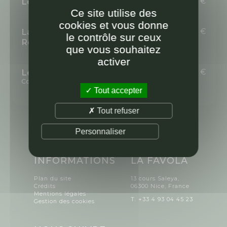
Le Tartare de Bœuf «Classico»
22,00 €
Ce site utilise des
cookies et vous donne
La Tagliata de Bœuf sur son Lit de
26,00 €
le contrôle sur ceux
Roquette
que vous souhaitez
activer
Le Burger à l'Italienne
29,00 €
Contient du porc
Tout accepter
Tout refuser
Personnaliser
INFORMATIONS
LA FAVOLA
Plan du site
13 cours Saleya,
Crédits
06300 Nice, France
Mentions légales
T. +33 4 93 04 45 23
Gestion des cookies