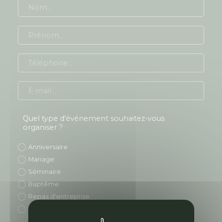
Prénom *
Téléphone
E-mail *
Quel type d'événement souhaitez-vous
organiser ?
Anniversaire
Mariage
Séminaire
Baptême
Repas d'entreprise
Autres (précisez)