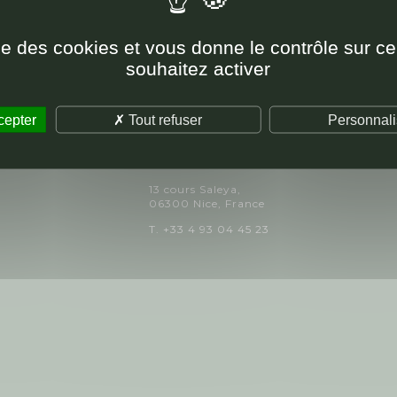
ise des cookies et vous donne le contrôle sur 
souhaitez activer
cepter
Tout refuser
Personnali
LA FAVOLA
13 cours Saleya,
06300 Nice, France
T. +33 4 93 04 45 23